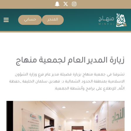
خطي
لى
لمحتوى
المتجر
حسابي
زيارة المدير العام لجمعية منهاج
تشرفنا في جمعية منهاج بزيارة فضيلة مدير عام فرع وزارة الشؤون
الاسلامية بمنطقة الحدود الشمالية د: فهدبن سلمان الخليفة _حفظة
الله_ للإطلاع على برامج وأنشطة الجمعية.